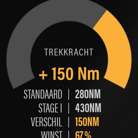
TREKKRACHT
+
150
Nm
280NM
STANDAARD
430NM
STAGE I
150NM
VERSCHIL
67
%
WINST