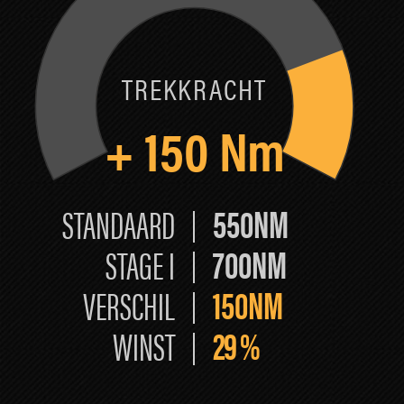
TREKKRACHT
+
150
Nm
550NM
STANDAARD
700NM
STAGE I
150NM
VERSCHIL
29
%
WINST