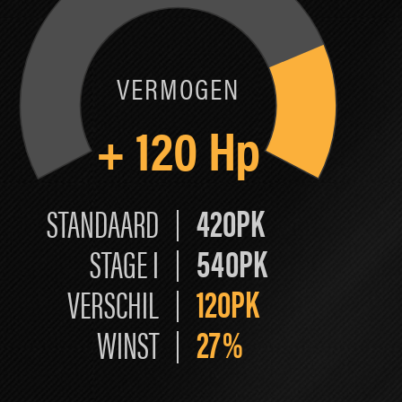
VERMOGEN
+
120
Hp
420PK
STANDAARD
540PK
STAGE I
120PK
VERSCHIL
27
%
WINST