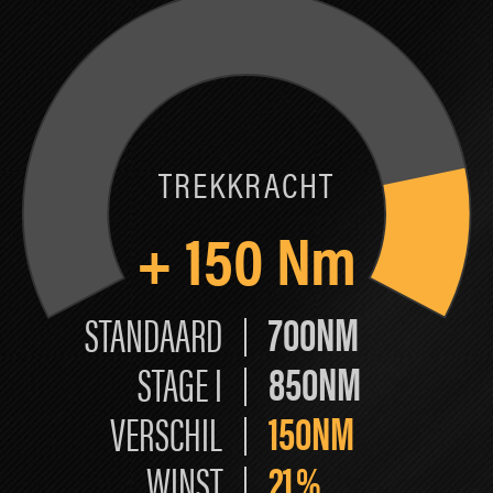
TREKKRACHT
+
150
Nm
700NM
STANDAARD
850NM
STAGE I
150NM
VERSCHIL
21
%
WINST