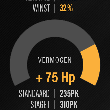
32
%
WINST
VERMOGEN
+
75
Hp
235PK
STANDAARD
310PK
STAGE I