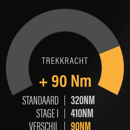
TREKKRACHT
+
90
Nm
320NM
STANDAARD
410NM
STAGE I
90NM
VERSCHIL