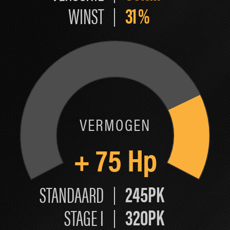
31
%
WINST
VERMOGEN
+
75
Hp
245PK
STANDAARD
320PK
STAGE I