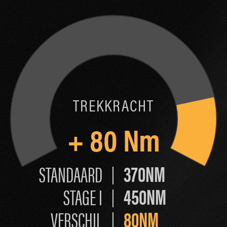
TREKKRACHT
+
80
Nm
370NM
STANDAARD
450NM
STAGE I
80NM
VERSCHIL