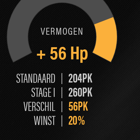
VERMOGEN
+
56
Hp
204PK
STANDAARD
260PK
STAGE I
56PK
VERSCHIL
20
%
WINST