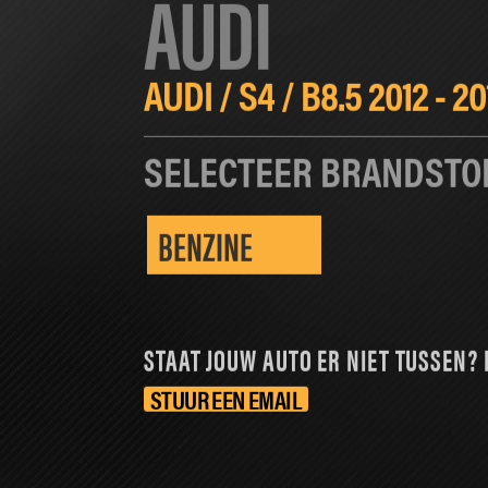
AUDI
HOME
CHIPTUNING
SOFTWARE T
AUDI
/
S4
/
B8.5 2012 - 20
SELECTEER BRANDSTO
BENZINE
STAAT JOUW AUTO ER NIET TUSSEN? 
STUUR EEN EMAIL