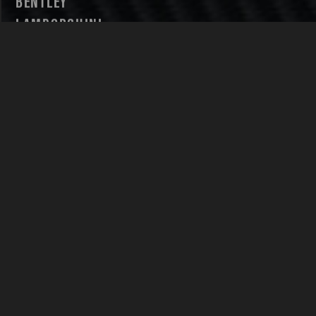
BENTLEY
LAMBORGHINI
SOFTWARE TUNING
DSG
EGR & STARTCORRECTIE
MULTITRONIC
PERFORMANCE PARTS
MOTOR UPGRADES
PERFORMANCE UPGRADES
REMMEN & ONDERSTAL
VELGEN & BANDEN