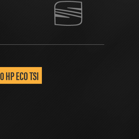
OVER XT
CONTACT
50 HP ECO TSI