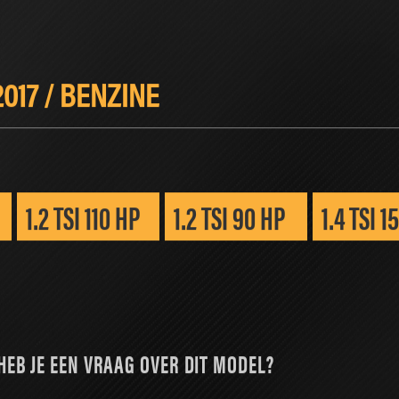
UNING
PERFORMANCE PARTS
SERVICES
NIEUWS
2017
/
BENZINE
1.2 TSI 110 HP
1.2 TSI 90 HP
1.4 TSI 1
HEB JE EEN VRAAG OVER DIT MODEL?