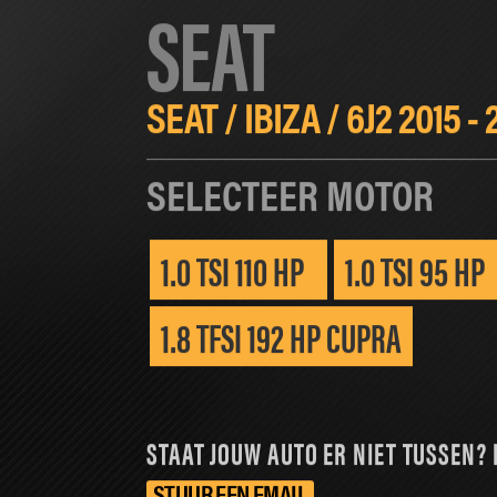
SEAT
HOME
CHIPTUNING
SOFTWARE T
SEAT
/
IBIZA
/
6J2 2015 - 
SELECTEER MOTOR
1.0 TSI 110 HP
1.0 TSI 95 HP
1.8 TFSI 192 HP CUPRA
STAAT JOUW AUTO ER NIET TUSSEN? 
STUUR EEN EMAIL